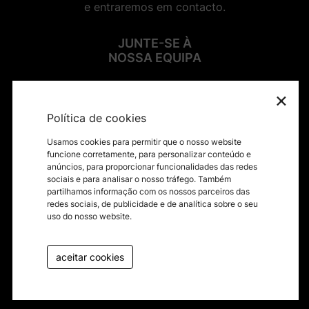
e entraremos em contacto.
JUNTE-SE À
NOSSA EQUIPA
×
SIGA-NOS NAS REDES SOCIAIS
Política de cookies
Usamos cookies para permitir que o nosso website
funcione corretamente, para personalizar conteúdo e
anúncios, para proporcionar funcionalidades das redes
sociais e para analisar o nosso tráfego. Também
Contactos
partilhamos informação com os nossos parceiros das
redes sociais, de publicidade e de analítica sobre o seu
Termos e condições
uso do nosso website.
Política de privacidade
Canal de Denúncias
aceitar cookies
Livro de reclamações
byfullscreen@2026