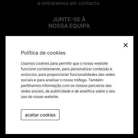
e entraremos em contacto.
JUNTE-SE À
NOSSA EQUIPA
×
SIGA-NOS NAS REDES SOCIAIS
Política de cookies
Usamos cookies para permitir que o nosso website
funcione corretamente, para personalizar conteúdo e
anúncios, para proporcionar funcionalidades das redes
sociais e para analisar o nosso tráfego. Também
Contactos
partilhamos informação com os nossos parceiros das
redes sociais, de publicidade e de analítica sobre o seu
Termos e condições
uso do nosso website.
Política de privacidade
Canal de Denúncias
aceitar cookies
Livro de reclamações
byfullscreen@2026