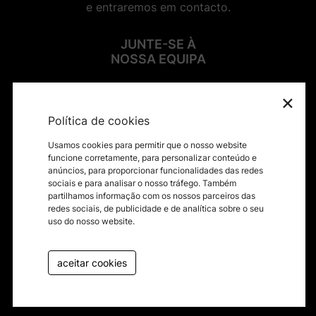
e entraremos em contacto.
JUNTE-SE À
NOSSA EQUIPA
×
SIGA-NOS NAS REDES SOCIAIS
Política de cookies
Usamos cookies para permitir que o nosso website
funcione corretamente, para personalizar conteúdo e
anúncios, para proporcionar funcionalidades das redes
sociais e para analisar o nosso tráfego. Também
Contactos
partilhamos informação com os nossos parceiros das
redes sociais, de publicidade e de analítica sobre o seu
Termos e condições
uso do nosso website.
Política de privacidade
Canal de Denúncias
aceitar cookies
Livro de reclamações
byfullscreen@2026