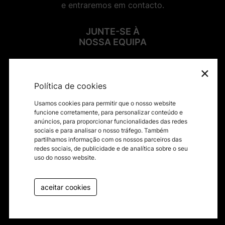
e entraremos em contacto.
JUNTE-SE À
NOSSA EQUIPA
×
SIGA-NOS NAS REDES SOCIAIS
Política de cookies
Usamos cookies para permitir que o nosso website
funcione corretamente, para personalizar conteúdo e
anúncios, para proporcionar funcionalidades das redes
sociais e para analisar o nosso tráfego. Também
Contactos
partilhamos informação com os nossos parceiros das
redes sociais, de publicidade e de analítica sobre o seu
Termos e condições
uso do nosso website.
Política de privacidade
Canal de Denúncias
aceitar cookies
Livro de reclamações
byfullscreen@2026