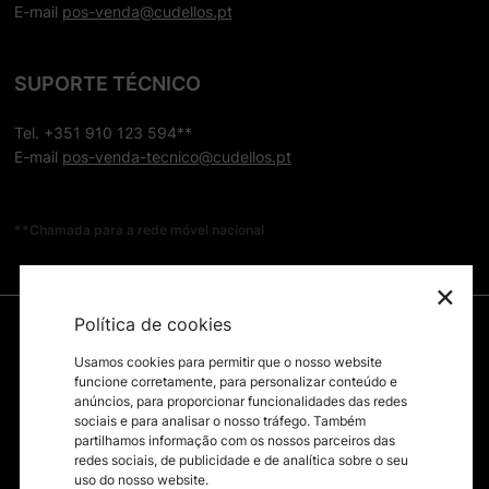
E-mail
pos-venda@cudellos.pt
SUPORTE TÉCNICO
Tel. +351 910 123 594**
E-mail
pos-venda-tecnico@cudellos.pt
**Chamada para a rede móvel nacional
×
Política de cookies
Usamos cookies para permitir que o nosso website
funcione corretamente, para personalizar conteúdo e
anúncios, para proporcionar funcionalidades das redes
sociais e para analisar o nosso tráfego. Também
partilhamos informação com os nossos parceiros das
redes sociais, de publicidade e de analítica sobre o seu
uso do nosso website.