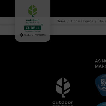
Home
A nossa Equipa
Thais
AS N
MAR