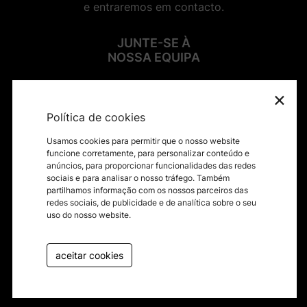
e entraremos em contacto.
JUNTE-SE À
NOSSA EQUIPA
×
SIGA-NOS NAS REDES SOCIAIS
Política de cookies
Usamos cookies para permitir que o nosso website
funcione corretamente, para personalizar conteúdo e
anúncios, para proporcionar funcionalidades das redes
sociais e para analisar o nosso tráfego. Também
Contactos
partilhamos informação com os nossos parceiros das
redes sociais, de publicidade e de analítica sobre o seu
Termos e condições
uso do nosso website.
Política de privacidade
Canal de Denúncias
aceitar cookies
Livro de reclamações
byfullscreen@2026