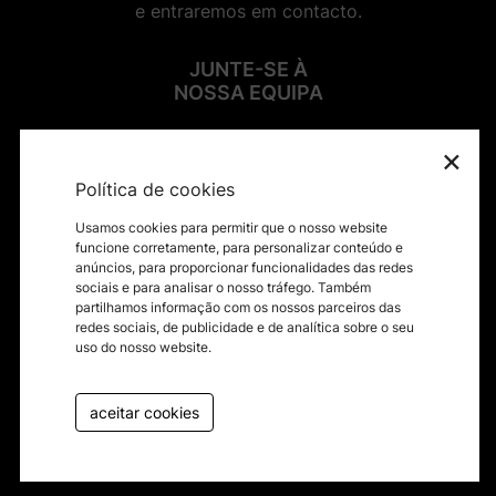
e entraremos em contacto.
JUNTE-SE À
NOSSA EQUIPA
×
SIGA-NOS NAS REDES SOCIAIS
Política de cookies
Usamos cookies para permitir que o nosso website
funcione corretamente, para personalizar conteúdo e
anúncios, para proporcionar funcionalidades das redes
sociais e para analisar o nosso tráfego. Também
Contactos
partilhamos informação com os nossos parceiros das
redes sociais, de publicidade e de analítica sobre o seu
Termos e condições
uso do nosso website.
Política de privacidade
Canal de Denúncias
aceitar cookies
Livro de reclamações
byfullscreen@2026