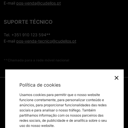
E-mail
pos-venda@cudellos.pt
SUPORTE TÉCNICO
Tel. +351 910 123 594**
E-mail
pos-venda-tecnico@cudellos.pt
**Chamada para a rede móvel nacional
×
Política de cookies
Usamos cookies para permitir que o nosso website
funcione corretamente, para personalizar conteúdo e
anúncios, para proporcionar funcionalidades das redes
sociais e para analisar o nosso tráfego. Também
partilhamos informação com os nossos parceiros das
redes sociais, de publicidade e de analítica sobre o seu
uso do nosso website.