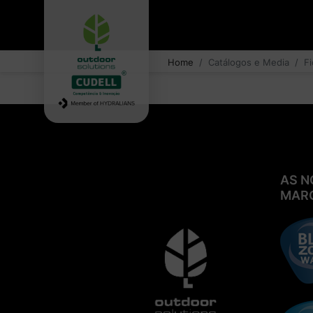
Home
Catálogos e Media
F
AS N
MAR