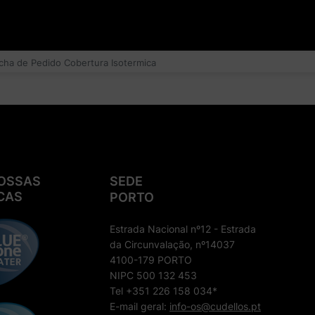
icha de Pedido Cobertura Isotermica
OSSAS
SEDE
CAS
PORTO
Estrada Nacional nº12 - Estrada
da Circunvalação, nº14037
4100-179 PORTO
NIPC 500 132 453
Tel +351 226 158 034*
E-mail geral:
info-os@cudellos.pt