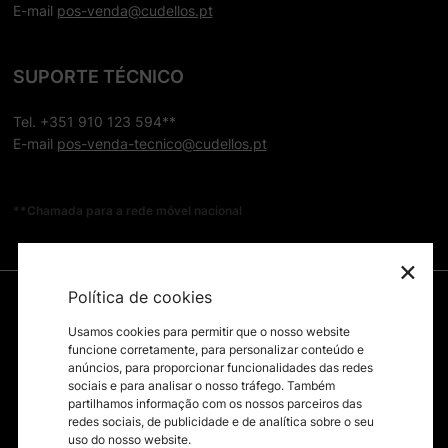
E-mail
pos-venda@cudellos.pt
SUPORTE TÉCNICO
Tel. +351 910 123 594**
E-mail
pos-venda-tecnico@cudellos.pt
**Chamada para a rede móvel nacional
×
Política de cookies
Usamos cookies para permitir que o nosso website
funcione corretamente, para personalizar conteúdo e
anúncios, para proporcionar funcionalidades das redes
sociais e para analisar o nosso tráfego. Também
partilhamos informação com os nossos parceiros das
redes sociais, de publicidade e de analítica sobre o seu
uso do nosso website.