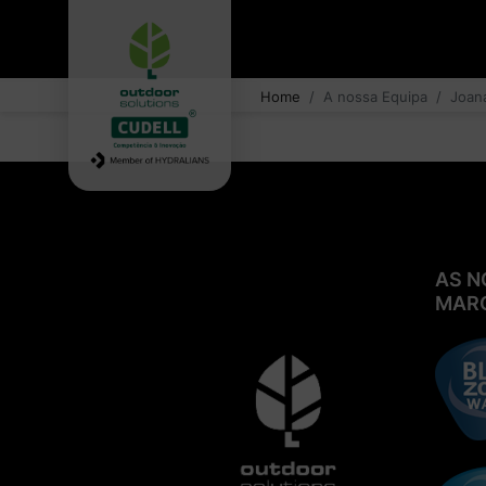
Home
A nossa Equipa
Joana
AS N
MAR