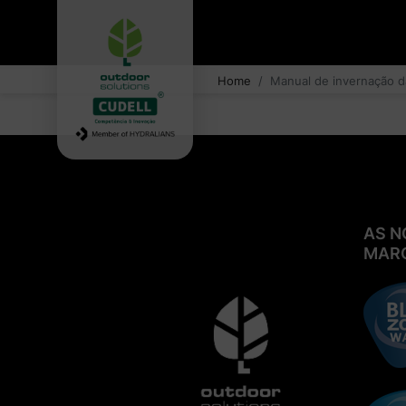
Home
Manual de invernação d
AS N
MAR