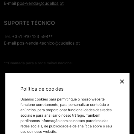
E-mail
pos-venda@cudellos.pt
SUPORTE TÉCNICO
Tel. +351 910 123 594**
E-mail
pos-venda-tecnico@cudellos.pt
**Chamada para a rede móvel nacional
×
Política de cookies
Usamos cookies para permitir que o nosso website
funcione corretamente, para personalizar conteúdo e
anúncios, para proporcionar funcionalidades das redes
sociais e para analisar o nosso tráfego. Também
partilhamos informação com os nossos parceiros das
redes sociais, de publicidade e de analítica sobre o seu
uso do nosso website.