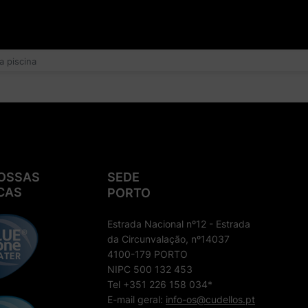
a piscina
OSSAS
SEDE
CAS
PORTO
Estrada Nacional nº12 - Estrada
da Circunvalação, nº14037
4100-179 PORTO
NIPC 500 132 453
Tel +351 226 158 034*
E-mail geral:
info-os@cudellos.pt