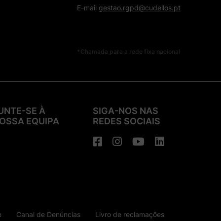
E-mail
gestao.rgpd@cudellos.pt
*Chamada para a rede fixa nacional
UNTE-SE À
SIGA-NOS NAS
OSSA EQUIPA
REDES SOCIAIS
e
Canal de Denúncias
Livro de reclamações