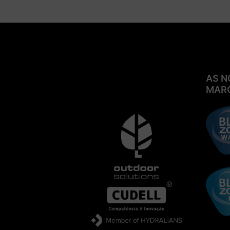
AS N
MAR