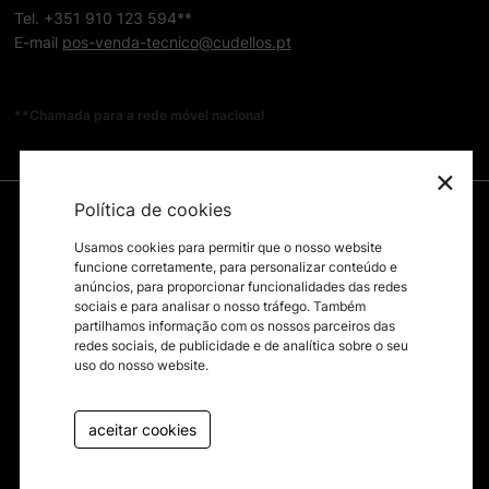
Tel. +351 910 123 594**
E-mail
pos-venda-tecnico@cudellos.pt
**Chamada para a rede móvel nacional
×
Política de cookies
Usamos cookies para permitir que o nosso website
funcione corretamente, para personalizar conteúdo e
anúncios, para proporcionar funcionalidades das redes
sociais e para analisar o nosso tráfego. Também
partilhamos informação com os nossos parceiros das
redes sociais, de publicidade e de analítica sobre o seu
uso do nosso website.
aceitar cookies
byfullscreen@2026