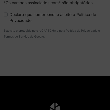
*Os campos assinalados com* são obrigatórios.
Declaro que compreendi e aceito a
Politica de
Privacidade
.
Este site é protegido pelo reCAPTCHA e pela
Política de Privacidade
e
Termos de Serviço
da Google.
Enviar