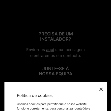
PRECISA DE UM
INSTALADOR?
Envie-nos
aqui
uma mensagem
e entraremos em contacto.
JUNTE-SE À
NOSSA EQUIPA
×
SIGA-NOS NAS REDES SOCIAIS
Política de cookies
Usamos cookies para permitir que o nosso website
funcione corretamente, para personalizar conteúdo e