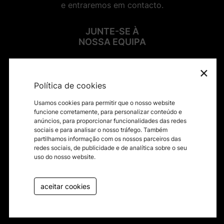
e entraremos em contacto.
JUNTE-SE À
NOSSA EQUIPA
×
SIGA-NOS NAS REDES SOCIAIS
Política de cookies
Usamos cookies para permitir que o nosso website
funcione corretamente, para personalizar conteúdo e
anúncios, para proporcionar funcionalidades das redes
sociais e para analisar o nosso tráfego. Também
Contactos
partilhamos informação com os nossos parceiros das
redes sociais, de publicidade e de analítica sobre o seu
Termos e condições
uso do nosso website.
Política de privacidade
Canal de Denúncias
aceitar cookies
Livro de reclamações
byfullscreen@2026