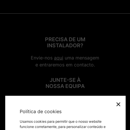
PRECISA DE UM
INSTALADOR?
Envie-nos
aqui
uma mensagem
e entraremos em contacto.
JUNTE-SE À
NOSSA EQUIPA
×
SIGA-NOS NAS REDES SOCIAIS
Política de cookies
Usamos cookies para permitir que o nosso website
funcione corretamente, para personalizar conteúdo e