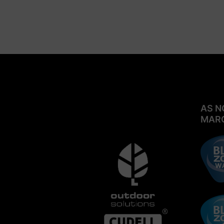
Pulverizadores e Bicos
Aspersores
Rega Localizada, Acessórios,
Microtubo e Estacas de Fixação
Eletroválvulas
Programadores e Sensores
Caixas para Válvulas e Filtros
AS N
MAR
Acessórios, Cabo Elétrico e
Tomadas de Água Sure Quick
Fixação e Cintagem, Gekas, Latão
e Bricolage
Rega Agrícola
Eletroválvulas, Válvulas e
Ventosas
Programadores