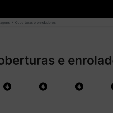
magens
Coberturas e enroladores
oberturas e enrolad