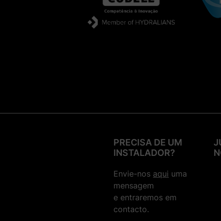
Filtros
Fertirrega
Esquemas de Montagem
Condução de Água
Tomadas em Carga
Acessórios Telescópicos para
Coletores
Acessórios em PVC
Válvulas em PVC
PRECISA DE UM
J
Braçadeiras Clip, Teflon, Produtos
INSTALADOR?
N
de Limpeza e Colas
Tubagens e Ferramenta
Envie-nos
aqui
uma
mensagem
Bombas de Água
e entraremos em
contacto.