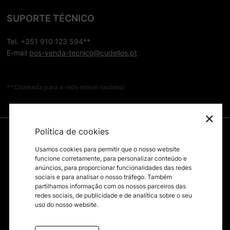
SUPORTE TÉCNICO
Tel. +351 910 123 594**
E-mail
pos-venda-tecnico@cudellos.pt
**Chamada para a rede móvel nacional
×
Política de cookies
Usamos cookies para permitir que o nosso website
funcione corretamente, para personalizar conteúdo e
anúncios, para proporcionar funcionalidades das redes
sociais e para analisar o nosso tráfego. Também
partilhamos informação com os nossos parceiros das
redes sociais, de publicidade e de analítica sobre o seu
uso do nosso website.