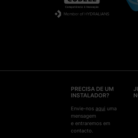
Filtros
Fertirrega
Esquemas de Montagem
Condução de Água
Tomadas em Carga
Acessórios Telescópicos para
Coletores
Acessórios em PVC
Válvulas em PVC
PRECISA DE UM
J
Braçadeiras Clip, Teflon, Produtos
INSTALADOR?
N
de Limpeza e Colas
Tubagens e Ferramenta
Envie-nos
aqui
uma
mensagem
Bombas de Água
e entraremos em
contacto.