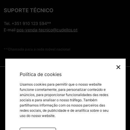
SUPORTE TÉCNICO
Tel. +351 910 123 594**
E-mail
pos-venda-tecnico@cudellos.pt
**Chamada para a rede móvel nacional
×
Política de cookies
Usamos cookies para permitir que o nosso website
funcione corretamente, para personalizar conteúdo e
anúncios, para proporcionar funcionalidades das redes
sociais e para analisar o nosso tráfego. Também
partilhamos informação com os nossos parceiros das
redes sociais, de publicidade e de analítica sobre o seu
uso do nosso website.