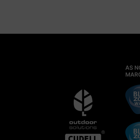
Pulverizadores e Bicos
Aspersores
Rega Localizada, Acessórios,
Microtubo e Estacas de Fixação
Eletroválvulas
Programadores e Sensores
Caixas para Válvulas e Filtros
AS N
MAR
Acessórios, Cabo Elétrico e
Tomadas de Água Sure Quick
Fixação e Cintagem, Gekas, Latão
e Bricolage
Rega Agrícola
Eletroválvulas, Válvulas e
Ventosas
Programadores