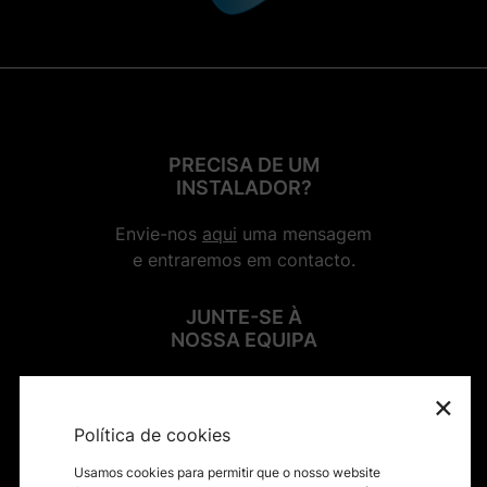
PRECISA DE UM
INSTALADOR?
Envie-nos
aqui
uma mensagem
e entraremos em contacto.
JUNTE-SE À
NOSSA EQUIPA
×
SIGA-NOS NAS REDES SOCIAIS
Política de cookies
Usamos cookies para permitir que o nosso website