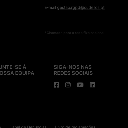
E-mail
gestao.rgpd@cudellos.pt
*Chamada para a rede fixa nacional
UNTE-SE À
SIGA-NOS NAS
OSSA EQUIPA
REDES SOCIAIS
e
Canal de Denúncias
Livro de reclamações