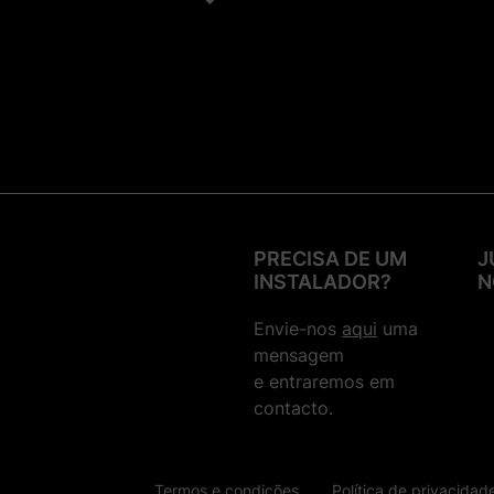
Tomadas em Carga
Acessórios Telescópicos para
Coletores
Acessórios em PVC
Válvulas em PVC
Braçadeiras Clip, Teflon, Produtos
de Limpeza e Colas
Tubagens e Ferramenta
PRECISA DE UM
J
INSTALADOR?
N
Bombas de Água
Envie-nos
aqui
uma
mensagem
e entraremos em
contacto.
Termos e condições
Política de privacidad