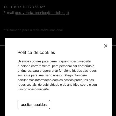
Tel. +351 910 123 594**
E-mail
pos-venda-tecnico@cudellos.pt
**Chamada para a rede móvel nacional
×
Política de cookies
Usamos cookies para permitir que o nosso website
funcione corretamente, para personalizar conteúdo e
anúncios, para proporcionar funcionalidades das redes
sociais e para analisar o nosso tráfego. Também
partilhamos informação com os nossos parceiros das
redes sociais, de publicidade e de analítica sobre o seu
uso do nosso website.
aceitar cookies
byfullscreen@2026